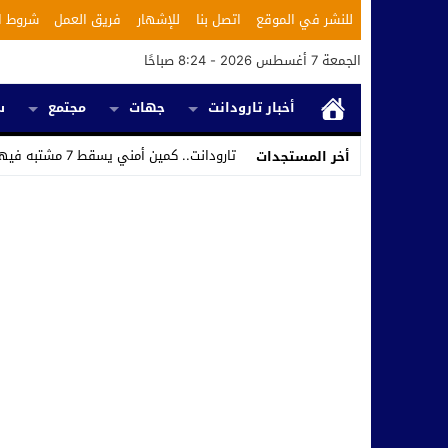
للنشر في الموقع
اتصل بنا
للإشهار
فريق العمل
شروط ا
الجمعة 7 أغسطس 2026 - 8:24 صباحًا
أخبار تارودانت
جهات
مجتمع
س
تارودانت.. كمين أمني يسقط 7 مشتبه فيهم ويكشف استغلال محل للحلاقة في تر_
أخر المستجدات
Stop
Previous
Next