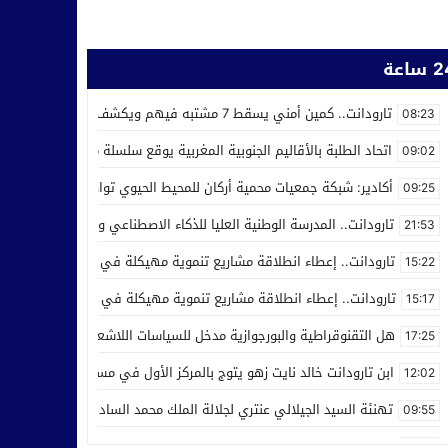
ساعة
تارودانت.. كمين أمني يسقط 7 مشتبه فيهم ويكشف استغلال محل للحلاقة في ترويج المخدرات
08:23
اتحاد الطلبة بالأقاليم الجنوبية المغربية يوقع سلسلة من اتفاقيات الش
09:02
أكادير: شبكة جمعيات محمية أركان للمحيط الحيوي تواصل عملها من أجل ر
09:25
تارودانت.. المدرسة الوطنية العليا للذكاء الاصطناعي وعلوم المعطيات ت
21:53
تارودانت.. إعطاء انطلاقة مشاريع تنموية مهيكلة في إطار الاحتفال بالذكرى الـ27 لعيد العر
15:22
تارودانت.. إعطاء انطلاقة مشاريع تنموية مهيكلة في إطار الاحتفال بالذكرى الـ27 لعيد العرش
15:17
هل التقنوقراطية والبورجوازية مدخل للسياسات اللاشعبية
17:25
ابن تارودانت خالد نايت زهو يتوج بالمركز الأول في مسابقة “Creative Cup” بالولايات المتحدة
12:02
تهنئة السيد الجيلالي عنتري لجلالة الملك محمد السادس بمناسبة عيد ا
09:55
مدرسة الذكاء الاصطناعي بتارودانت تفرض نفسها وطنيا.. أكثر من 32 ألف طلب للالتحاق بها
21:28