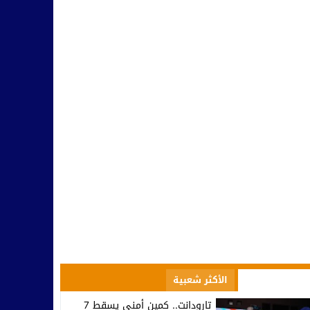
صعود إلى الاحترافي الأول… تكريم في تيزنيت وصمت يثير التساؤلات ف
10:09
مسؤولية النخب وطنيا ومحليا في التأطير و مواجهة التفاهة والتخلف
10:42
بينما يحتفل أمل تيزنيت بالاحتراف.. اتحاد تارودانت يغرق في دوامة الإخ
07:53
تارودانت.. وزير الاستثمار كريم زيدان يطلع على مشاريع استثمارية مهيكل
08:48
المجلس الإقليمي للسياحة بتارودانت ينظم “أيام تارودانت” بكورنيش أكاد
18:38
الأكثر مشاهدة
الأكثر شعبية
تارودانت.. كمين أمني يسقط 7