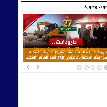
وت وصورة
تارودانت.. إعطاء انطلاقة مشاريع تنموية مهيكلة
في إطار الاحتفال بالذكرى الـ27 لعيد العرش المجيد