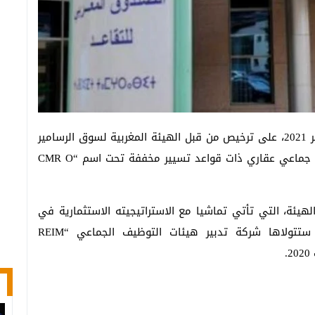
حصل الصندوق المغربي للتقاعد،يوم الخميس 23 شتنبر 2021، على ترخيص من قبل الهيئة المغربية لسوق الرسامير
من أجل اعتماد أول مشروع نظام تسيير هيئة توظيف جماعي عقاري ذات قواعد تسيير مخففة تحت اسم “CMR O
يئة، التي تأتي تماشيا مع الاستراتيجيته الاستثمارية في
فئة العقارات التي شرع في تنزيلها سنة 2019، ستتولاها شركة تدبير هيئات التوظيف الجماعي “REIM