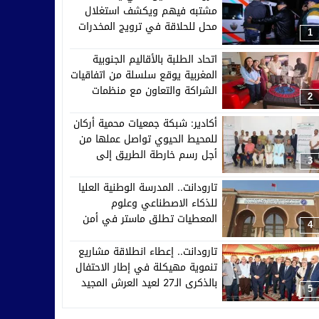
مشتبه فيهم ويكشف استغلال
محل للحلاقة في ترويج المخدرات
1
اتحاد الطلبة بالأقاليم الجنوبية
المغربية يوقع سلسلة من اتفاقيات
الشراكة والتعاون مع منظمات
2
إفريقية وآسيوية وأوروبية
أكادير: شبكة جمعيات محمية أركان
للمحيط الحيوي تواصل عملها من
أجل رسم خارطة الطريق إلى
3
2030
تارودانت.. المدرسة الوطنية العليا
للذكاء الاصطناعي وعلوم
المعطيات تطلق ماستر في أمن
4
الأنظمة الذكية والدفاع السيبراني
تارودانت.. إعطاء انطلاقة مشاريع
تنموية مهيكلة في إطار الاحتفال
بالذكرى الـ27 لعيد العرش المجيد
5