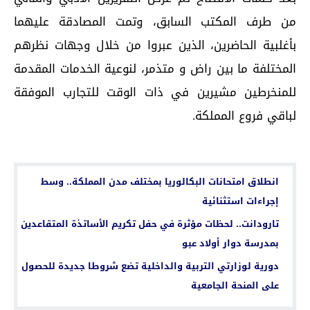
من طرف المكتب السابق، وتمت المصادقة عليهما
بأغلبية الحاضرين، الذين عبروا من خلال وجهات نظرهم
المختلفة ما بين راض و متذمر، لنوعية الخدمات المقدمة
للمنخرطين مشيرين في ذات الوقت للتجارب الموفقة
لباقي فروع المملكة.
اقرأ أيضا...
انطلاق امتحانات البكالوريا بمختلف مدن المملكة.. وسط
إجراءات استثنائية
تارودانت.. لحظات مؤثرة في حفل تكريم الأساتذة المتقاعدين
بمدرسة دوار أولاد عبو
دورية لوزارتي التربية والداخلية تضع شروطا جديدة للحصول
على المنحة الجامعية