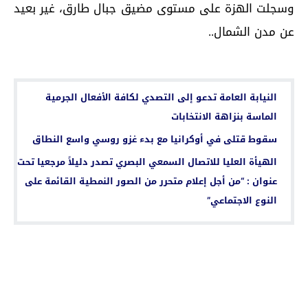
وسجلت الهزة على مستوى مضيق جبال طارق، غير بعيد
عن مدن الشمال..
اقرأ أيضا...
النيابة العامة تدعو إلى التصدي لكافة الأفعال الجرمية
الماسة بنزاهة الانتخابات
سقوط قتلى في أوكرانيا مع بدء غزو روسي واسع النطاق
الهيأة العليا للاتصال السمعي البصري تصدر دليلاً مرجعيا تحت
عنوان : “من أجل إعلام متحرر من الصور النمطية القائمة على
النوع الاجتماعي”