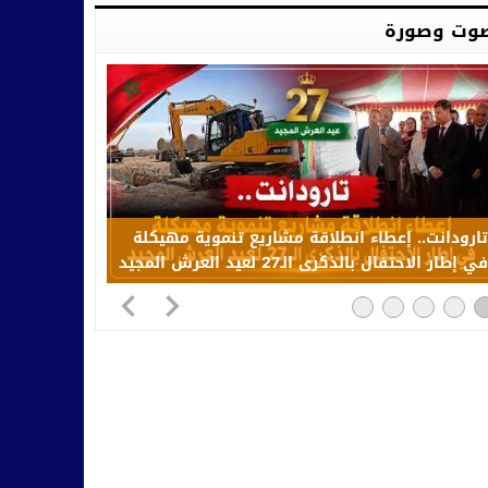
وت وصورة
تارودانت.. إعطاء انطلاقة مشاريع تنموية مهيكلة
في إطار الاحتفال بالذكرى الـ27 لعيد العرش المجيد