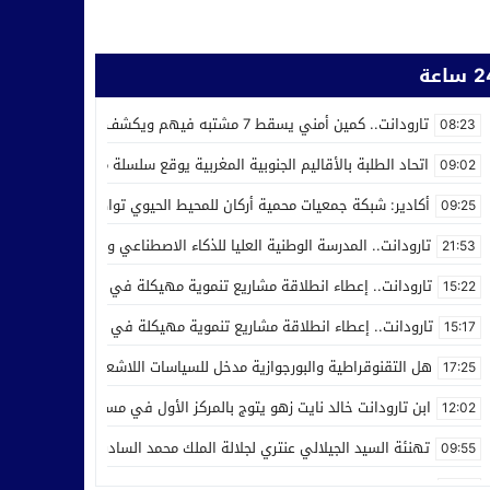
ساعة
تارودانت.. كمين أمني يسقط 7 مشتبه فيهم ويكشف استغلال محل للحلاقة في ترويج المخدرات
08:23
اتحاد الطلبة بالأقاليم الجنوبية المغربية يوقع سلسلة من اتفاقيات الش
09:02
أكادير: شبكة جمعيات محمية أركان للمحيط الحيوي تواصل عملها من أجل ر
09:25
تارودانت.. المدرسة الوطنية العليا للذكاء الاصطناعي وعلوم المعطيات ت
21:53
تارودانت.. إعطاء انطلاقة مشاريع تنموية مهيكلة في إطار الاحتفال بالذكرى الـ27 لعيد العر
15:22
تارودانت.. إعطاء انطلاقة مشاريع تنموية مهيكلة في إطار الاحتفال بالذكرى الـ27 لعيد العرش
15:17
هل التقنوقراطية والبورجوازية مدخل للسياسات اللاشعبية
17:25
ابن تارودانت خالد نايت زهو يتوج بالمركز الأول في مسابقة “Creative Cup” بالولايات المتحدة
12:02
تهنئة السيد الجيلالي عنتري لجلالة الملك محمد السادس بمناسبة عيد ا
09:55
مدرسة الذكاء الاصطناعي بتارودانت تفرض نفسها وطنيا.. أكثر من 32 ألف طلب للالتحاق بها
21:28