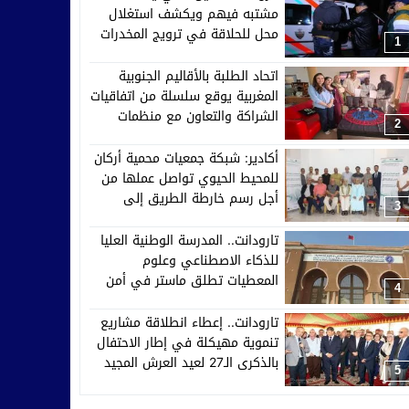
مشتبه فيهم ويكشف استغلال
محل للحلاقة في ترويج المخدرات
1
اتحاد الطلبة بالأقاليم الجنوبية
المغربية يوقع سلسلة من اتفاقيات
الشراكة والتعاون مع منظمات
2
إفريقية وآسيوية وأوروبية
أكادير: شبكة جمعيات محمية أركان
للمحيط الحيوي تواصل عملها من
أجل رسم خارطة الطريق إلى
3
2030
تارودانت.. المدرسة الوطنية العليا
للذكاء الاصطناعي وعلوم
المعطيات تطلق ماستر في أمن
4
الأنظمة الذكية والدفاع السيبراني
تارودانت.. إعطاء انطلاقة مشاريع
تنموية مهيكلة في إطار الاحتفال
بالذكرى الـ27 لعيد العرش المجيد
5