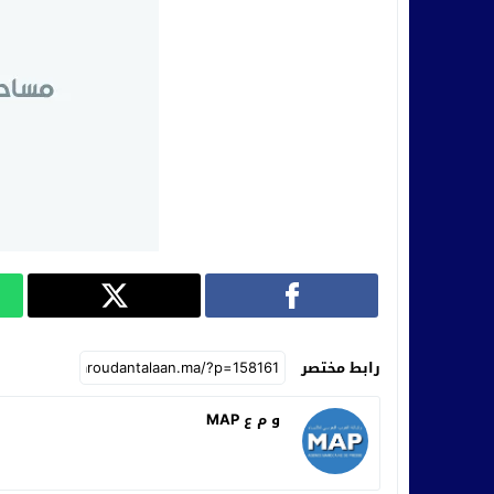
رابط مختصر
و م ع MAP