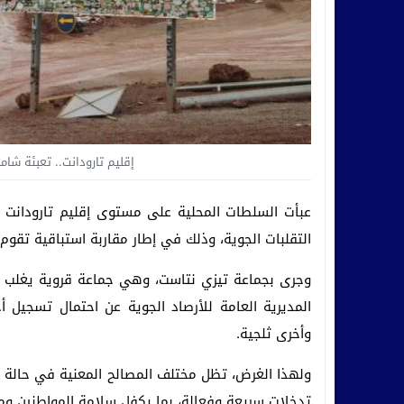
إقليم تارودانت.. تعبئة شام
عبأت السلطات المحلية على مستوى إقليم تارودانت كا
التقلبات الجوية، وذلك في إطار مقاربة استباقية تقوم 
وجرى بجماعة تيزي نتاست، وهي جماعة قروية يغلب عليها
المديرية العامة للأرصاد الجوية عن احتمال تسجيل
وأخرى ثلجية.
ولهذا الغرض، تظل مختلف المصالح المعنية في حالة ت
تدخلات سريعة وفعالة، بما يكفل سلامة المواطنين وممت