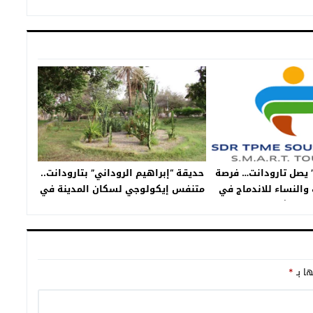
” يصل تارودانت… فرصة
حديقة “إبراهيم الروداني” بتارودانت..
والنساء للاندماج في
متنفس إيكولوجي لسكان المدينة في
ق الشغل
فصل الصيف
ها بـ
*