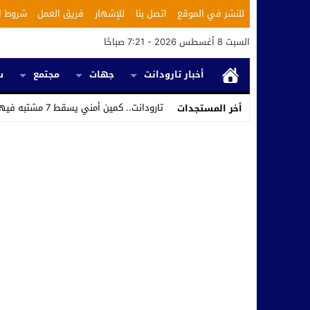
للنشر في الموقع
اتصل بنا
للإشهار
فريق العمل
شروط ا
السبت 8 أغسطس 2026 - 7:21 صباحًا
أخبار تارودانت
جهات
مجتمع
س
تارودانت.. كمين أمني يسقط 7 مشتبه فيهم ويكشف استغلال محل للحلاقة في ت _
أخر المستجدات
Stop
Previous
Next