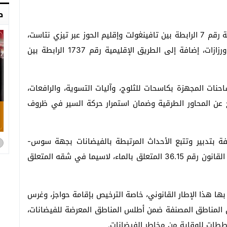
ص
وأوضح أن الأمر يتعلق، على الخصوص، بالطريق الوطنية رقم 7 الرابطة بين تافينغولت وإقليم الحوز عبر تيزي نتاست،
والطريق الوطنية رقم 10 الرابطة بين تالوين وإقليم ورزازات، إضافة إلى الطريق الإقليمية رقم 1737 الرابطة بين
ات المجهزة بكاسحات للثلوج، وآليات التسوية، والرافعات،
وج عن المحاور الطرقية وضمان استمرار حركة السير في ظروف
لفة بتدبير وتتبع الأحداث المرتبطة بالفيضانات بجهة سوس-
ماسة، انعقد مؤخرا بأكادير، في إطار تفعيل مقتضيات القانون رقم 36.15 المتعلق بالماء، لاسيما في شقه المتعلق
بها هذا الإطار القانوني، خاصة الترخيص بإقامة حواجز، وغرس
خل المناطق المصنفة ضمن أطلس المناطق المعرضة للفيضانات،
ات للوقاية من مخاطر الفيضانات.