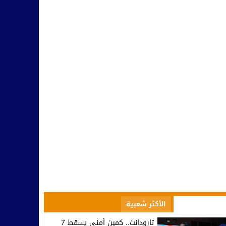
صعود إلى الاحترافي الأول… تكريم في تيزنيت وصمت يثير التساؤلات ف
10:09
مسؤولية النخب وطنيا ومحليا في التأطير و مواجهة التفاهة والتخلف
10:42
بينما يحتفل أمل تيزنيت بالاحتراف.. اتحاد تارودانت يغرق في دوامة الإخ
07:53
تارودانت.. وزير الاستثمار كريم زيدان يطلع على مشاريع استثمارية مهيكل
08:48
المجلس الإقليمي للسياحة بتارودانت ينظم “أيام تارودانت” بكورنيش أكاد
18:38
الأكثر مشاهدة
الأكثر شعبية
تارودانت.. كمين أمني يسقط 7