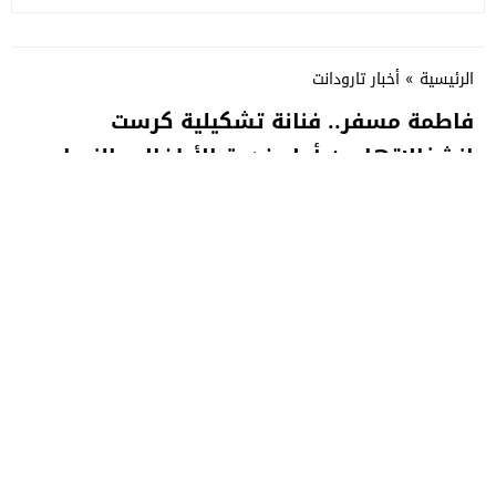
الرئيسية
»
أخبار تارودانت
فاطمة مسفر.. فنانة تشكيلية كرست
انشغالاتها من أجل خدمة الأطفال والنساء
بتارودانت