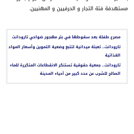
مستهدفة فئة التجار و الحرفيين و المهنيين.
اقرأ أيضا...
مصرع طفلة بعد سقوطها في بئر مهجور ضواحي تارودانت
تارودانت.. تعبئة ميدانية لتتبع وضعية التموين وأسعار المواد
الغذائية
تارودانت.. جمعية حقوقية تستنكر الانقطاعات المتكررة للماء
الصالح للشرب عن عدد كبير من أحياء المدينة