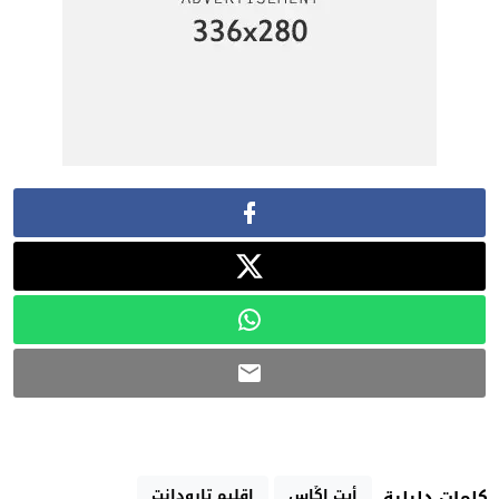
أيت إڭاس
إقليم تارودانت
كلمات دليلية