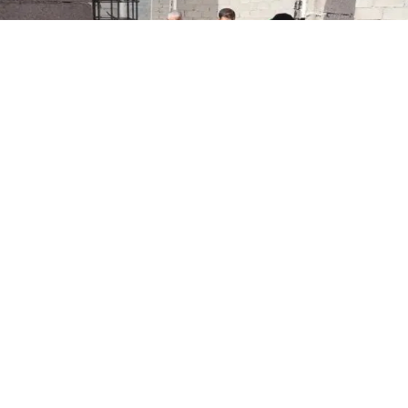
مبروك تابت عامل إقليم تارودانت يواصل زياراته التفقدية
لمختلف الجماعات الترابية
تارودانت الآن الإخبارية
2 يناير 2025