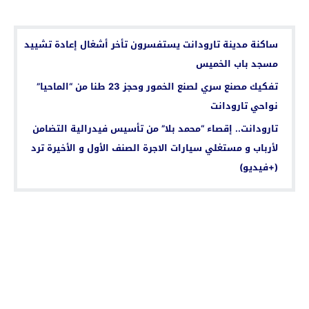
اقرأ أيضا...
ساكنة مدينة تارودانت يستفسرون تأخر أشغال إعادة تشييد
مسجد باب الخميس
تفكيك مصنع سري لصنع الخمور وحجز 23 طنا من “الماحيا”
نواحي تارودانت‎
تارودانت.. إقصاء “محمد بلا” من تأسيس فيدرالية التضامن
لأرباب و مستغلي سيارات الاجرة الصنف الأول و الأخيرة ترد
(+فيديو)