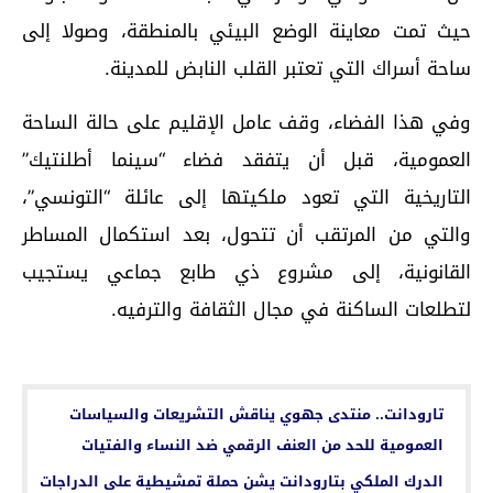
حيث تمت معاينة الوضع البيئي بالمنطقة، وصولا إلى
ساحة أسراك التي تعتبر القلب النابض للمدينة.
وفي هذا الفضاء، وقف عامل الإقليم على حالة الساحة
العمومية، قبل أن يتفقد فضاء “سينما أطلنتيك”
التاريخية التي تعود ملكيتها إلى عائلة “التونسي”،
والتي من المرتقب أن تتحول، بعد استكمال المساطر
القانونية، إلى مشروع ذي طابع جماعي يستجيب
لتطلعات الساكنة في مجال الثقافة والترفيه.
اقرأ أيضا...
تارودانت.. منتدى جهوي يناقش التشريعات والسياسات
العمومية للحد من العنف الرقمي ضد النساء والفتيات
الدرك الملكي بتارودانت يشن حملة تمشيطية على الدراجات