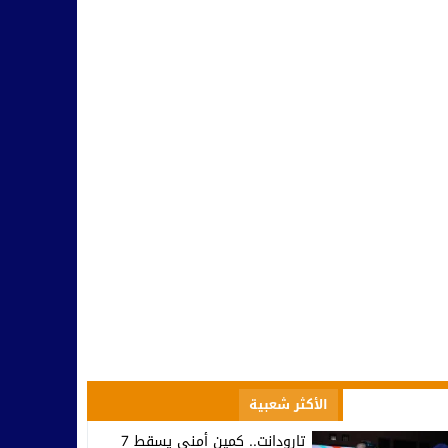
صعود إلى الاحترافي الأول… تكريم في تيزنيت وصمت يثير التساؤلات ف
10:09
مسؤولية النخب وطنيا ومحليا في التأطير و مواجهة التفاهة والتخلف
10:42
بينما يحتفل أمل تيزنيت بالاحتراف.. اتحاد تارودانت يغرق في دوامة الإخ
07:53
تارودانت.. وزير الاستثمار كريم زيدان يطلع على مشاريع استثمارية مهيكل
08:48
المجلس الإقليمي للسياحة بتارودانت ينظم “أيام تارودانت” بكورنيش أكاد
18:38
الأكثر مشاهدة
الأكثر شعبية
تارودانت.. كمين أمني يسقط 7