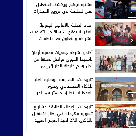
مشتبه فيهم ويكشف استغلال
محل للحلاقة في ترويج المخدرات
1
اتحاد الطلبة بالأقاليم الجنوبية
المغربية يوقع سلسلة من اتفاقيات
الشراكة والتعاون مع منظمات
2
إفريقية وآسيوية وأوروبية
أكادير: شبكة جمعيات محمية أركان
للمحيط الحيوي تواصل عملها من
أجل رسم خارطة الطريق إلى
3
2030
تارودانت.. المدرسة الوطنية العليا
للذكاء الاصطناعي وعلوم
المعطيات تطلق ماستر في أمن
4
الأنظمة الذكية والدفاع السيبراني
تارودانت.. إعطاء انطلاقة مشاريع
تنموية مهيكلة في إطار الاحتفال
بالذكرى الـ27 لعيد العرش المجيد
5