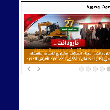
وت وصورة
تارودانت.. إعطاء انطلاقة مشاريع تنموية مهيكلة
في إطار الاحتفال بالذكرى الـ27 لعيد العرش المجيد