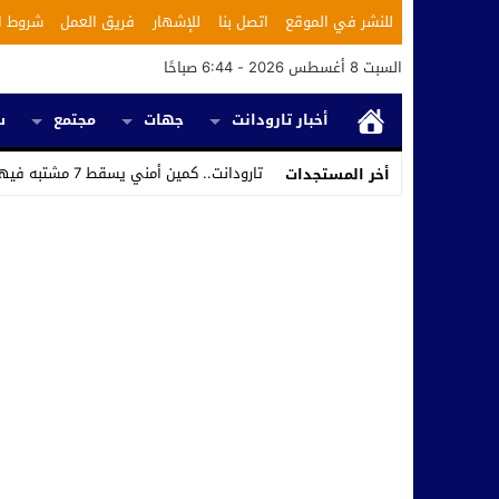
للنشر في الموقع
اتصل بنا
للإشهار
فريق العمل
شروط ا
السبت 8 أغسطس 2026 - 6:44 صباحًا
أخبار تارودانت
جهات
مجتمع
س
تارودانت.. كمين أمني يسقط 7 مشتبه فيهم ويكشف استغلال محل للحلاقة في ت _
أخر المستجدات
Stop
Previous
Next