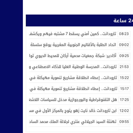
ساعة
تارودانت.. كمين أمني يسقط 7 مشتبه فيهم ويكشف استغلال محل للحلاقة في ترويج المخدرات
08:23
اتحاد الطلبة بالأقاليم الجنوبية المغربية يوقع سلسلة من اتفاقيات الش
09:02
أكادير: شبكة جمعيات محمية أركان للمحيط الحيوي تواصل عملها من أجل ر
09:25
تارودانت.. المدرسة الوطنية العليا للذكاء الاصطناعي وعلوم المعطيات 
21:53
تارودانت.. إعطاء انطلاقة مشاريع تنموية مهيكلة في إطار الاحتفال بالذكرى الـ27 لعيد العر
15:22
تارودانت.. إعطاء انطلاقة مشاريع تنموية مهيكلة في إطار الاحتفال بالذكرى الـ27 لعيد العر
15:17
هل التقنوقراطية والبورجوازية مدخل للسياسات اللاشعبية
17:25
ابن تارودانت خالد نايت زهو يتوج بالمركز الأول في مسابقة “Creative Cup” بالولايات المتحدة
12:02
تهنئة السيد الجيلالي عنتري لجلالة الملك محمد السادس بمناسبة عيد ا
09:55
مدرسة الذكاء الاصطناعي بتارودانت تفرض نفسها وطنيا.. أكثر من 32 ألف طلب للالتحاق بها
21:28