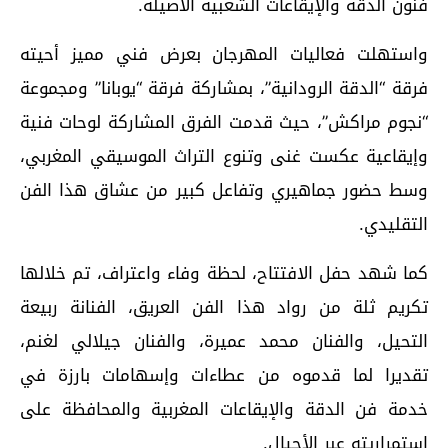
فنون الدقة والإيقاعات الشعبية الأصيلة.
واستهلت فعاليات المهرجان بعرض فني مميز أحيته
فرقة “الدقة الرودانية”، بمشاركة فرقة “يوبانا” ومجموعة
“نجوم مراكش”، حيث قدمت الفرق المشاركة لوحات فنية
وإيقاعية عكست غنى وتنوع التراث الموسيقي المغربي،
وسط حضور جماهيري وتفاعل كبير من عشاق هذا الفن
التقليدي.
كما شهد حفل الافتتاح، لحظة وفاء واعتراف، تم خلالها
تكريم ثلة من رواد هذا الفن العريق، الفنانة ربيعة
التحيل، والفنان محمد عميرة، والفنان جيلالي لغنم،
تقديرا لما قدموه من عطاءات وإسهامات بارزة في
خدمة فن الدقة والإيقاعات المغربية والمحافظة على
استمراريته عبر الأجيال.