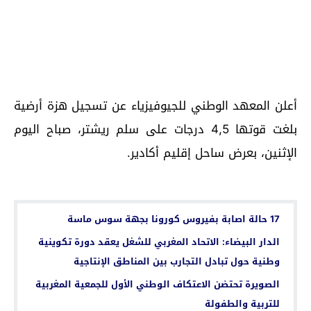
أعلن المعهد الوطني للجيوفيزياء عن تسجيل هزة أرضية
بلغت قوتها 4,5 درجات على سلم ريشتر، صباح اليوم
الإثنين، بعرض ساحل إقليم أكادير.
اقرأ أيضا...
17 حالة اصابة بفيروس كورونا بجهة سوس ماسة
الدار البيضاء: الاتحاد المغربي للشغل يعقد دورة تكوينية
وطنية حول تبادل التجارب بين المناطق الإنتاجية
الصويرة تحتضن الاعتكاف الوطني الأول للجمعية المغربية
للتربية والطفولة