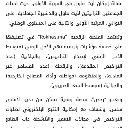
عمالة إنزكان أيت ملول في المرتبة الأولى، حيث احتلت
الجماعتين الترابيتين لأيت ملول والدشيرة الجهادية، على
التوالي، المرتبة الأولى والثانية على المستوى الوطني.
وتعتمد المنصة الرقمية “Rokhas.ma” في تصنيفها
على خمسة مؤشرات رئيسية تهم الأجل الزمني (متوسط
الأجل الزمني لإصدار التراخيص)، والجاذبية (عدد
التراخيص المقدمة)، والرقمنة (عدد المساطر غير
المادية)، والمنظومة (مواظبة وأداء المصالح الخارجية)
والجبائية (متوسط السعر الضريبي).
وتعتبر “رخص”، منصة رقمية تمكن من تدبير لامادي
سلس، وشفاف مع إمكانية التتبع الإلكتروني لطلبات
التراخيص في مجالات التعمير والأنشطة ذات الطابع