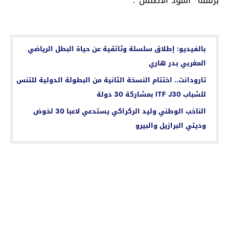
برفقة “أسود الأطلس”.
اقرأ أيضا...
بالفيديو: إطلاق سلسلة وثائقية عن حياة البطل الرياضي
المغربي بدر هاري
تارودانت.. اختتام النسخة الثانية من البطولة الدولية للتنس
للشباب ITF J30 بمشاركة 30 دولة
الناخب الوطني وليد الركراكي يستدعي لاعبا 30 لخوض
وديتي البرازيل والبيرو