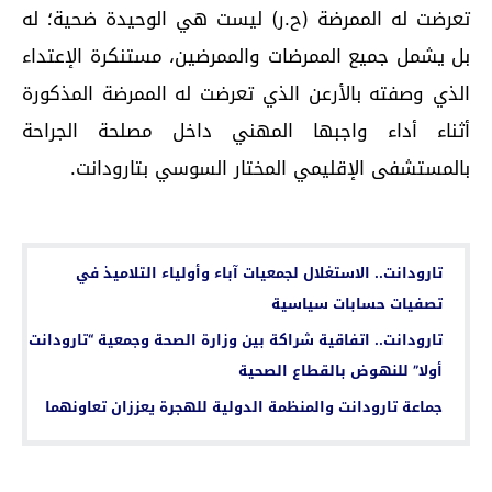
تعرضت له الممرضة (ح.ر) ليست هي الوحيدة ضحية؛ له
بل يشمل جميع الممرضات والممرضين، مستنكرة الإعتداء
الذي وصفته بالأرعن الذي تعرضت له الممرضة المذكورة
أثناء أداء واجبها المهني داخل مصلحة الجراحة
بالمستشفى الإقليمي المختار السوسي بتارودانت.
اقرأ أيضا...
تارودانت.. الاستغلال لجمعيات آباء وأولياء التلاميذ في
تصفيات حسابات سياسية
تارودانت.. اتفاقية شراكة بين وزارة الصحة وجمعية “تارودانت
أولا” للنهوض بالقطاع الصحية
جماعة تارودانت والمنظمة الدولية للهجرة يعززان تعاونهما